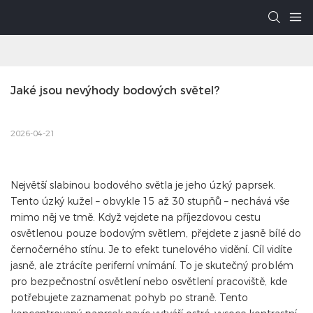
Jaké jsou nevýhody bodových světel?
2026-04-21
Největší slabinou bodového světla je jeho úzký paprsek.
Tento úzký kužel – obvykle 15 až 30 stupňů – nechává vše
mimo něj ve tmě. Když vejdete na příjezdovou cestu
osvětlenou pouze bodovým světlem, přejdete z jasně bílé do
černočerného stínu. Je to efekt tunelového vidění. Cíl vidíte
jasně, ale ztrácíte periferní vnímání. To je skutečný problém
pro bezpečnostní osvětlení nebo osvětlení pracoviště, kde
potřebujete zaznamenat pohyb po straně. Tento