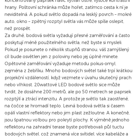
koncentrovaný paprsek navíc vytváří ostré, vysoce kontrastní
hrany. Poštovní schránka může hořet, zatímco cesta k ní je
neviditelná. A pokud světlo dopadá na lesklý povrch – mokré
auto, okno – zpětný rozptyl světla vás může spíše oslepit,
než prospět.
Za druhé, bodová světla vyžadují přesné zaměřování a často
poskytují méně použitelného světla, než byste si mysleli.
Pokud je posunete o několik stupňů stranou, váš zamýšlený
cíl bude osvětlen jen z poloviny nebo jej úplně minete.
Opětovné zaměřování vyžaduje metodu pokus-omyl,
zejména z žebříku. Mnoho bodových světel také trpí krátkou
projekční vzdáleností, když vezmete v úvahu skutečný prach
nebo vlhkost. 20wattové LED bodové světlo sice může
tvrdit, že dosáhne 200 metrů, ale po 50 metrech se paprsek
rozptýlí a ztrácí intenzitu. A protože je světlo tak zaostřené,
na čočce se hromadí teplo. Levná bodová světla si časem
opálí vlastní reflektory nebo jim plast zežloutne. A konečně,
jsou špatnou volbou pro pokrytí plochy. K výměně jednoho
reflektoru na zahradní terase byste potřebovali půl tuctu
bodových světel, což znamená více svítidel, více kabeláže a