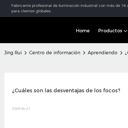
Fabricante profesional de iluminación industrial con más de 16
para clientes globales.
Home
Productos
Jing Rui
Centro de información
Aprendiendo
¿
¿Cuáles son las desventajas de los focos?
2026-04-21