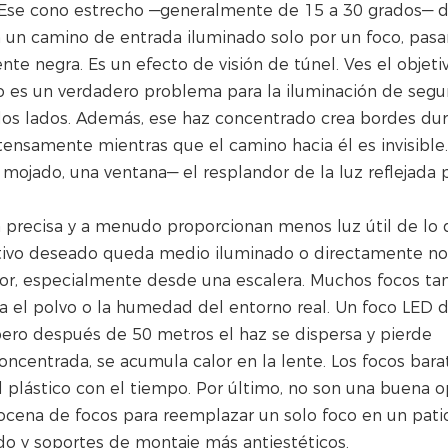
. Ese cono estrecho —generalmente de 15 a 30 grados— d
en un camino de entrada iluminado solo por un foco, pasa
e negra. Es un efecto de visión de túnel. Ves el objeti
sto es un verdadero problema para la iluminación de segu
los lados. Además, ese haz concentrado crea bordes dur
ensamente mientras que el camino hacia él es invisible. 
e mojado, una ventana— el resplandor de la luz reflejada
a precisa y a menudo proporcionan menos luz útil de lo
jetivo deseado queda medio iluminado o directamente no
error, especialmente desde una escalera. Muchos focos t
ta el polvo o la humedad del entorno real. Un foco LED 
pero después de 50 metros el haz se dispersa y pierde
oncentrada, se acumula calor en la lente. Los focos bara
el plástico con el tiempo. Por último, no son una buena 
docena de focos para reemplazar un solo foco en un pati
do y soportes de montaje más antiestéticos.