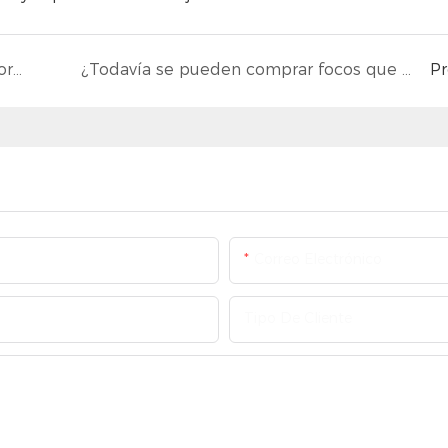
¿Cuáles son las desventajas de los proyectores LED?
¿Todavía se pueden comprar focos que no sean LED?
P
Correo Electrónico
Tipo De Cliente