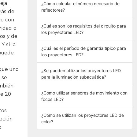
eja
¿Cómo calcular el número necesario de
reflectores?
rás de
vo con
¿Cuáles son los requisitos del circuito para
ridad o
los proyectores LED?
os y de
Y si la
¿Cuál es el período de garantía típico para
 puede
los proyectores LED?
 que uno
¿Se pueden utilizar los proyectores LED
para la iluminación subacuática?
 se
ambién
¿Cómo utilizar sensores de movimiento con
de 20
focos LED?
tos
¿Cómo se utilizan los proyectores LED de
opción
color?
o