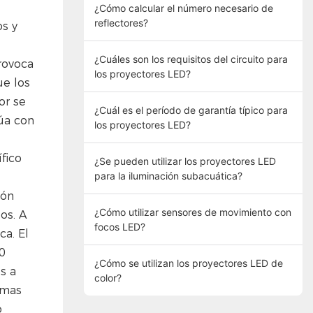
¿Cómo calcular el número necesario de
reflectores?
os y
¿Cuáles son los requisitos del circuito para
rovoca
los proyectores LED?
ue los
or se
¿Cuál es el período de garantía típico para
núa con
los proyectores LED?
fico
¿Se pueden utilizar los proyectores LED
para la iluminación subacuática?
ión
¿Cómo utilizar sensores de movimiento con
os. A
focos LED?
ca. El
0
¿Cómo se utilizan los proyectores LED de
s a
color?
imas
o