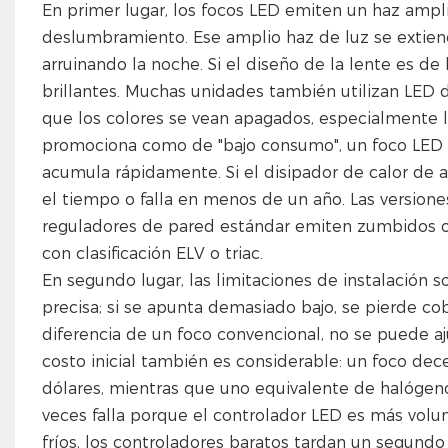
En primer lugar, los focos LED emiten un haz ampli
deslumbramiento. Ese amplio haz de luz se extiende
arruinando la noche. Si el diseño de la lente es d
brillantes. Muchas unidades también utilizan LED 
que los colores se vean apagados, especialmente l
promociona como de "bajo consumo", un foco LED i
acumula rápidamente. Si el disipador de calor de al
el tiempo o falla en menos de un año. Las version
reguladores de pared estándar emiten zumbidos 
con clasificación ELV o triac.
En segundo lugar, las limitaciones de instalación 
precisa; si se apunta demasiado bajo, se pierde co
diferencia de un foco convencional, no se puede aj
costo inicial también es considerable: un foco de
dólares, mientras que uno equivalente de halógeno
veces falla porque el controlador LED es más volu
fríos, los controladores baratos tardan un segund