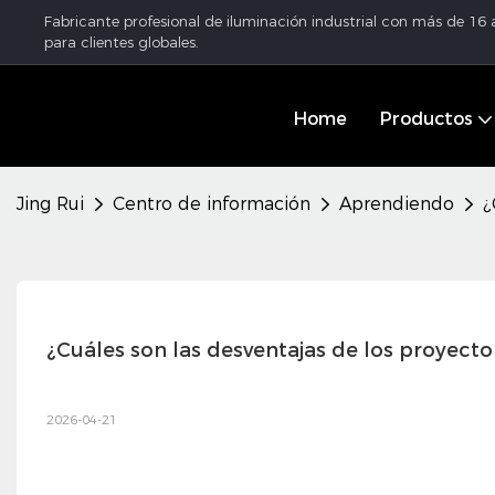
Fabricante profesional de iluminación industrial con más de 16
para clientes globales.
Home
Productos
Jing Rui
Centro de información
Aprendiendo
¿
¿Cuáles son las desventajas de los proyect
2026-04-21