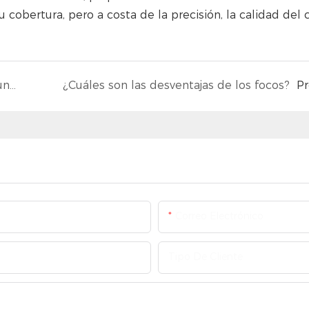
cobertura, pero a costa de la precisión, la calidad del c
¿Cuál es la diferencia entre un foco LED y un proyector LED?
¿Cuáles son las desventajas de los focos?
P
Correo Electrónico
Tipo De Cliente