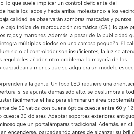
o, lo que suele implicar un control deficiente del
 hacia los lados y hacia arriba, molestando a los vecin
e baja calidad, se observarán sombras marcadas y puntos
de bajo índice de reproducción cromática (CRI), lo que p
os rojos y marrones. Además, a pesar de la publicidad q
ntegra múltiples diodos en una carcasa pequeña. El cal
uminio o el controlador son insuficientes, la luz se ate
es regulables añaden otro problema: la mayoría de los
o parpadean a menos que se adquiera un modelo especí
sorprenden a la gente. Un foco LED requiere una orientac
bertura; si se apunta demasiado alto, se deslumbra a tod
ustar fácilmente el haz para eliminar un área problemáti
cente de 50 vatios con buena óptica cuesta entre 60 y 12
 cuesta 20 dólares. Adaptar soportes exteriores antiguo
minoso que un portalámparas tradicional. Además, en cl
o en encenderse, parpadeando antes de alcanzar su brill