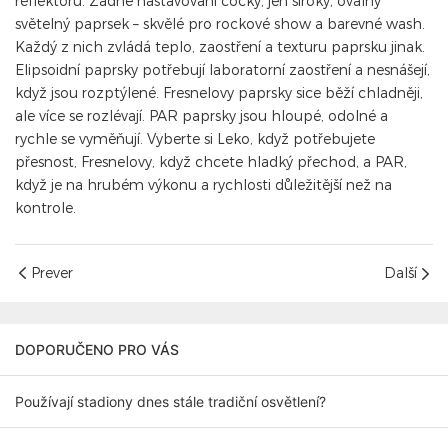
reflektoru. Žádné nastavování čočky, jen široký, oválný
světelný paprsek – skvělé pro rockové show a barevné wash.
Každý z nich zvládá teplo, zaostření a texturu paprsku jinak.
Elipsoidní paprsky potřebují laboratorní zaostření a nesnášejí,
když jsou rozptýlené. Fresnelovy paprsky sice běží chladněji,
ale více se rozlévají. PAR paprsky jsou hloupé, odolné a
rychle se vyměňují. Vyberte si Leko, když potřebujete
přesnost, Fresnelovy, když chcete hladký přechod, a PAR,
když je na hrubém výkonu a rychlosti důležitější než na
kontrole.
Prever
Další
DOPORUČENO PRO VÁS
Používají stadiony dnes stále tradiční osvětlení?