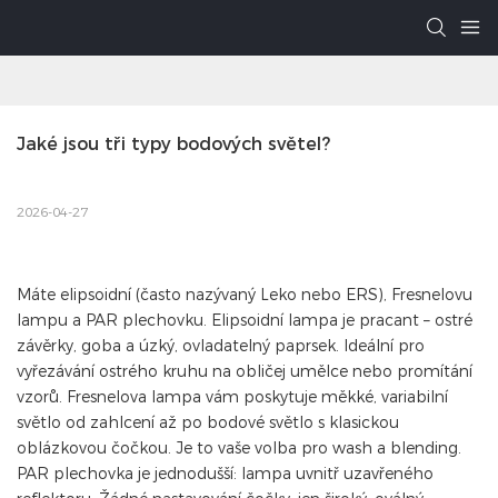
Jaké jsou tři typy bodových světel?
2026-04-27
Máte elipsoidní (často nazývaný Leko nebo ERS), Fresnelovu
lampu a PAR plechovku. Elipsoidní lampa je pracant – ostré
závěrky, goba a úzký, ovladatelný paprsek. Ideální pro
vyřezávání ostrého kruhu na obličej umělce nebo promítání
vzorů. Fresnelova lampa vám poskytuje měkké, variabilní
světlo od zahlcení až po bodové světlo s klasickou
oblázkovou čočkou. Je to vaše volba pro wash a blending.
PAR plechovka je jednodušší: lampa uvnitř uzavřeného