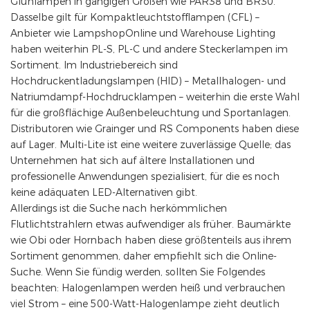
Glühlampen in gängigen Größen wie PAR38 und BR30.
Dasselbe gilt für Kompaktleuchtstofflampen (CFL) –
Anbieter wie LampshopOnline und Warehouse Lighting
haben weiterhin PL-S, PL-C und andere Steckerlampen im
Sortiment. Im Industriebereich sind
Hochdruckentladungslampen (HID) – Metallhalogen- und
Natriumdampf-Hochdrucklampen – weiterhin die erste Wahl
für die großflächige Außenbeleuchtung und Sportanlagen.
Distributoren wie Grainger und RS Components haben diese
auf Lager. Multi-Lite ist eine weitere zuverlässige Quelle; das
Unternehmen hat sich auf ältere Installationen und
professionelle Anwendungen spezialisiert, für die es noch
keine adäquaten LED-Alternativen gibt.
Allerdings ist die Suche nach herkömmlichen
Flutlichtstrahlern etwas aufwendiger als früher. Baumärkte
wie Obi oder Hornbach haben diese größtenteils aus ihrem
Sortiment genommen, daher empfiehlt sich die Online-
Suche. Wenn Sie fündig werden, sollten Sie Folgendes
beachten: Halogenlampen werden heiß und verbrauchen
viel Strom – eine 500-Watt-Halogenlampe zieht deutlich