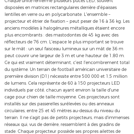
Chaque unité renferme plusieurs puces LED, souvent
disposées en matrices rectangulaires derrière d'épaisses
lentilles en verre ou en polycarbonate. L'ensemble –
projecteur et étrier de fixation – peut peser de 16 à 36 kg. Les
anciens modèles à halogénures métalliques étaient encore
plus encombrants : des mastodontes de 45 kg avec des
réflecteurs de 76 cm. L'espace le plus important se trouve
sur le mât : un seul faisceau lumineux sur un mât de 36 m
peut couvrir une largeur de 3 m et une hauteur de 1,80 m.
Ce qui est vraiment déterminant, c'est l'encombrement total
du système. Un terrain de football américain universitaire de
première division (D1) nécessite entre 500 000 et 1,5 million
de lumens. Cela représente de 60 à 150 projecteurs LED
individuels par côté, chacun ayant environ la taille d'une
cage pour chien de taille moyenne. Ces projecteurs sont
installés sur des passerelles surélevées ou des anneaux
circulaires, entre 25 et 45 mètres au-dessus du niveau du
terrain. Il ne s'agit pas de petits projecteurs, mais d'immenses
réseaux qui, vus de derrière, ressemblent à des gradins de
stade. Chaque projecteur possède ses propres ailettes de