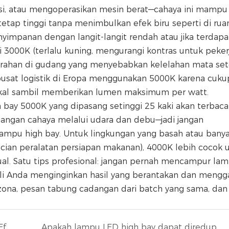
ksi, atau mengoperasikan mesin berat—cahaya ini mampu
ap tinggi tanpa menimbulkan efek biru seperti di rua
yimpanan dengan langit-langit rendah atau jika terdapa
i 3000K (terlalu kuning, mengurangi kontras untuk peker
murahan di gudang yang menyebabkan kelelahan mata set
pusat logistik di Eropa menggunakan 5000K karena cuku
akal sambil memberikan lumen maksimum per watt.
bay 5000K yang dipasang setinggi 25 kaki akan terbaca
langan cahaya melalui udara dan debu—jadi jangan
mpu high bay. Untuk lingkungan yang basah atau bany
ian peralatan persiapan makanan), 4000K lebih cocok 
al. Satu tips profesional: jangan pernah mencampur la
li Anda menginginkan hasil yang berantakan dan meng
zona, pesan tabung cadangan dari batch yang sama, dan 
Apa yang dimaksud dengan &quot;Efektivitas Lumen&quot; (lm/W)?
Apakah lampu LED high bay dapat diredupkan?