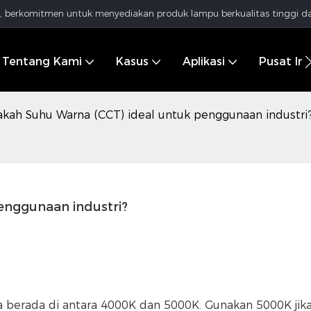
al, berkomitmen untuk menyediakan produk lampu berkualitas tinggi da
Tentang Kami
Kasus
Aplikasi
Pusat In
kah Suhu Warna (CCT) ideal untuk penggunaan industri
enggunaan industri?
ya berada di antara 4000K dan 5000K. Gunakan 5000K jik