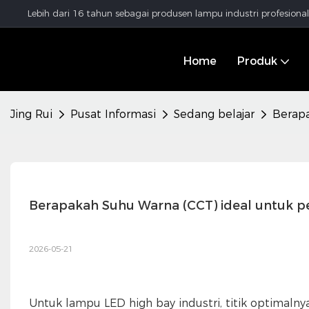
Lebih dari 16 tahun sebagai produsen lampu industri profesion
Home
Produk
Jing Rui
Pusat Informasi
Sedang belajar
Berapa
Berapakah Suhu Warna (CCT) ideal untuk p
2026-05-21
Untuk lampu LED high bay industri, titik optimaln