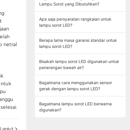
Lampu Sorot yang Dibutuhkan?
ng
Apa saja persyaratan rangkaian untuk
t
lampu sorot LED?
jaan
elah
Berapa lama masa garansi standar untuk
p netral
lampu sorot LED?
Bisakah lampu sorot LED digunakan untuk
penerangan bawah air?
ak
Bagaimana cara menggunakan sensor
untuk
gerak dengan lampu sorot LED?
mpu
ganggu
Bagaimana lampu sorot LED berwarna
selesai.
digunakan?
Lanjut