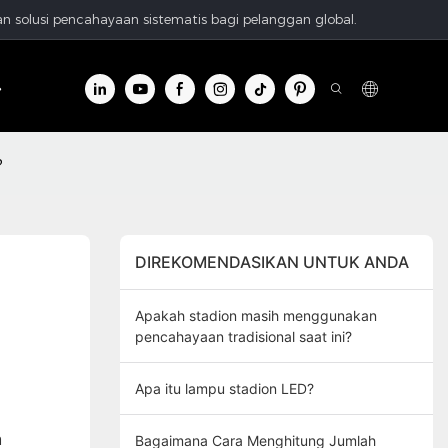
n solusi pencahayaan sistematis bagi pelanggan global.
formasi
Hubungi kami
?
DIREKOMENDASIKAN UNTUK ANDA
Apakah stadion masih menggunakan
pencahayaan tradisional saat ini?
Apa itu lampu stadion LED?
a
Bagaimana Cara Menghitung Jumlah