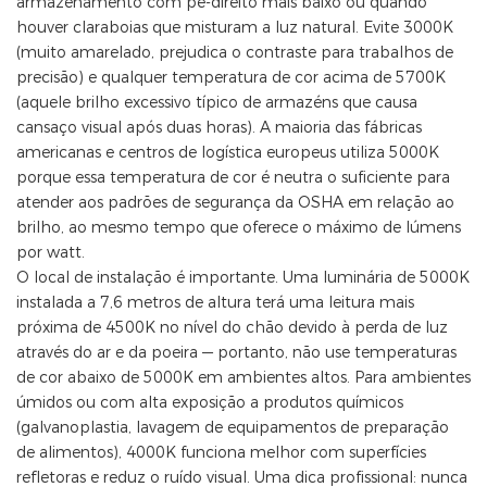
armazenamento com pé-direito mais baixo ou quando
houver claraboias que misturam a luz natural. Evite 3000K
(muito amarelado, prejudica o contraste para trabalhos de
precisão) e qualquer temperatura de cor acima de 5700K
(aquele brilho excessivo típico de armazéns que causa
cansaço visual após duas horas). A maioria das fábricas
americanas e centros de logística europeus utiliza 5000K
porque essa temperatura de cor é neutra o suficiente para
atender aos padrões de segurança da OSHA em relação ao
brilho, ao mesmo tempo que oferece o máximo de lúmens
por watt.
O local de instalação é importante. Uma luminária de 5000K
instalada a 7,6 metros de altura terá uma leitura mais
próxima de 4500K no nível do chão devido à perda de luz
através do ar e da poeira — portanto, não use temperaturas
de cor abaixo de 5000K em ambientes altos. Para ambientes
úmidos ou com alta exposição a produtos químicos
(galvanoplastia, lavagem de equipamentos de preparação
de alimentos), 4000K funciona melhor com superfícies
refletoras e reduz o ruído visual. Uma dica profissional: nunca