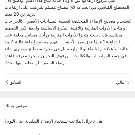
التي يتراوح ارتفاعها بين 8 و15 قدمًا. شاع هذا الاسم، وأصبح الآن
المصطلح القياسي في الصناعة لأيّ مصباح مُصمّم للتركيب على ارتفاعات
تزيد عن 20 قدمًا.
تُستخدم مصابيح الإضاءة المنخفضة لتغطية المساحات الأقصر - كالجراجات
ومتاجر الأدوات المنزلية والأقبية. الفكرة الأساسية واحدة، لكن التصميم
مختلف. فإذا دخلتَ متجرًا للأدوات المنزلية ورأيتَ مصابيح معلقة على
ارتفاع 24 قدمًا فوق ممر الأخشاب، فهذه مصابيح إضاءة عالية. كلمة
"عالية" لا علاقة لها بالماء أو القوارب، بل هي مجرد مصطلح معماري شائع
في جميع المواصفات والكتالوجات ورفوف التخزين. بمجرد معرفة قاعدة
ارتفاع السقف، لن تخلط بينها مجددًا.
التالي
السابق
موصى به لك
هل لا تزال الملاعب تستخدم الإضاءة التقليدية حتى اليوم؟