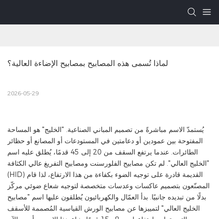
لماذا تُسمى هذه المصابيح بمصابيح الإضاءة العالية؟
2026-05-29
يُستمدّ الاسم مباشرةً من تصميم المباني الصناعية. "الخليج" هو المساحة
المفتوحة بين عمودين أو دعامتين في المستودعات أو المصانع أو حظائر
الطائرات. عندما يرتفع السقف من 20 إلى 45 قدمًا، يُطلق عليه اسم
"الخليج العالي". لم تكن مصابيح الفلورسنت ومصابيح التفريغ عالي الكثافة
(HID) القديمة قادرة على توجيه الضوء بكفاءة من هذا الارتفاع، لذا قام
المصنّعون بتصميم عاكسات وعدسات متخصصة لتوجيه شعاع ضوئي مركّز
بدلًا من تبديده جانبيًا. بدأ العمّال والكهربائيون يُطلقون عليها اسم "مصابيح
الخليج العالي" لتمييزها عن مصابيح الورش القياسية المُصممة للأسقف