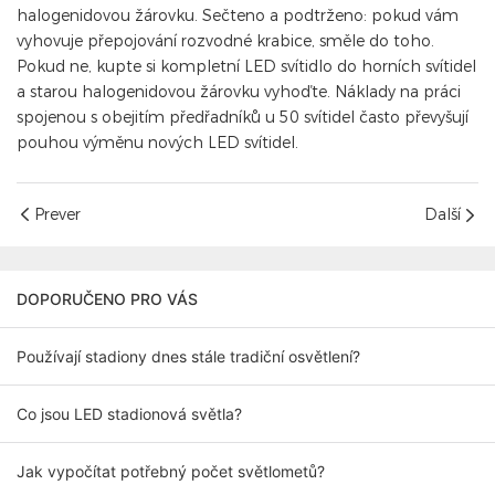
halogenidovou žárovku. Sečteno a podtrženo: pokud vám
vyhovuje přepojování rozvodné krabice, směle do toho.
Pokud ne, kupte si kompletní LED svítidlo do horních svítidel
a starou halogenidovou žárovku vyhoďte. Náklady na práci
spojenou s obejitím předřadníků u 50 svítidel často převyšují
pouhou výměnu nových LED svítidel.
Prever
Další
DOPORUČENO PRO VÁS
Používají stadiony dnes stále tradiční osvětlení?
Co jsou LED stadionová světla?
Jak vypočítat potřebný počet světlometů?