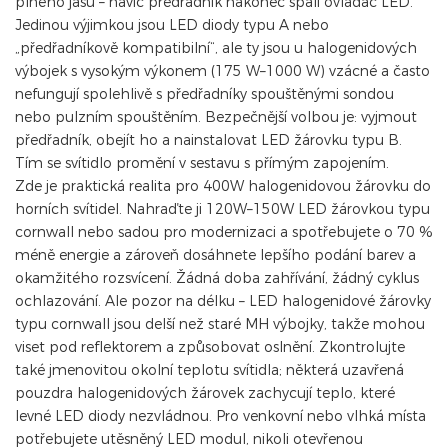
plného jasu – navíc předřadník nakonec spálí ovladač LED.
Jedinou výjimkou jsou LED diody typu A nebo
„předřadníkově kompatibilní“, ale ty jsou u halogenidových
výbojek s vysokým výkonem (175 W–1000 W) vzácné a často
nefungují spolehlivě s předřadníky spouštěnými sondou
nebo pulzním spouštěním. Bezpečnější volbou je: vyjmout
předřadník, obejít ho a nainstalovat LED žárovku typu B.
Tím se svítidlo promění v sestavu s přímým zapojením.
Zde je praktická realita pro 400W halogenidovou žárovku do
horních svítidel. Nahraďte ji 120W–150W LED žárovkou typu
cornwall nebo sadou pro modernizaci a spotřebujete o 70 %
méně energie a zároveň dosáhnete lepšího podání barev a
okamžitého rozsvícení. Žádná doba zahřívání, žádný cyklus
ochlazování. Ale pozor na délku – LED halogenidové žárovky
typu cornwall jsou delší než staré MH výbojky, takže mohou
viset pod reflektorem a způsobovat oslnění. Zkontrolujte
také jmenovitou okolní teplotu svítidla; některá uzavřená
pouzdra halogenidových žárovek zachycují teplo, které
levné LED diody nezvládnou. Pro venkovní nebo vlhká místa
potřebujete utěsněný LED modul, nikoli otevřenou