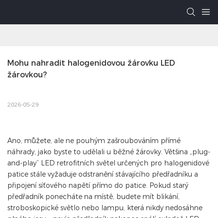
Mohu nahradit halogenidovou žárovku LED 
žárovkou?
2026-05-29
Ano, můžete, ale ne pouhým zašroubováním přímé
náhrady, jako byste to udělali u běžné žárovky. Většina „plug-
and-play“ LED retrofitních světel určených pro halogenidové
patice stále vyžaduje odstranění stávajícího předřadníku a
připojení síťového napětí přímo do patice. Pokud starý
předřadník ponecháte na místě, budete mít blikání,
stroboskopické světlo nebo lampu, která nikdy nedosáhne