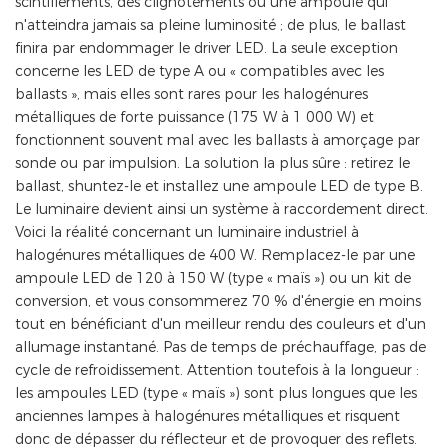
scintillements, des clignotements ou une ampoule qui
n'atteindra jamais sa pleine luminosité ; de plus, le ballast
finira par endommager le driver LED. La seule exception
concerne les LED de type A ou « compatibles avec les
ballasts », mais elles sont rares pour les halogénures
métalliques de forte puissance (175 W à 1 000 W) et
fonctionnent souvent mal avec les ballasts à amorçage par
sonde ou par impulsion. La solution la plus sûre : retirez le
ballast, shuntez-le et installez une ampoule LED de type B.
Le luminaire devient ainsi un système à raccordement direct.
Voici la réalité concernant un luminaire industriel à
halogénures métalliques de 400 W. Remplacez-le par une
ampoule LED de 120 à 150 W (type « maïs ») ou un kit de
conversion, et vous consommerez 70 % d'énergie en moins
tout en bénéficiant d'un meilleur rendu des couleurs et d'un
allumage instantané. Pas de temps de préchauffage, pas de
cycle de refroidissement. Attention toutefois à la longueur :
les ampoules LED (type « maïs ») sont plus longues que les
anciennes lampes à halogénures métalliques et risquent
donc de dépasser du réflecteur et de provoquer des reflets.