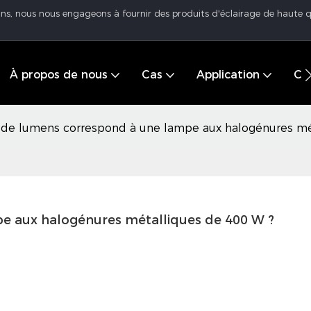
 ans, nous nous engageons à fournir des produits d'éclairage de haute q
À propos de nous
Cas
Application
Cen
de lumens correspond à une lampe aux halogénures mé
 aux halogénures métalliques de 400 W ?