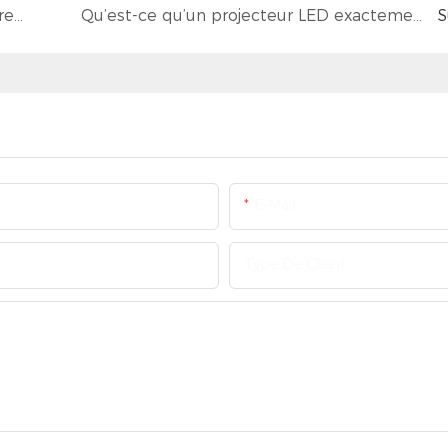
Puis-je remplacer une ampoule à halogénures métalliques par une ampoule LED ?
Qu’est-ce qu’un projecteur LED exactement, et où est-il généralement installé ?
S
E-Mail
Type De Client