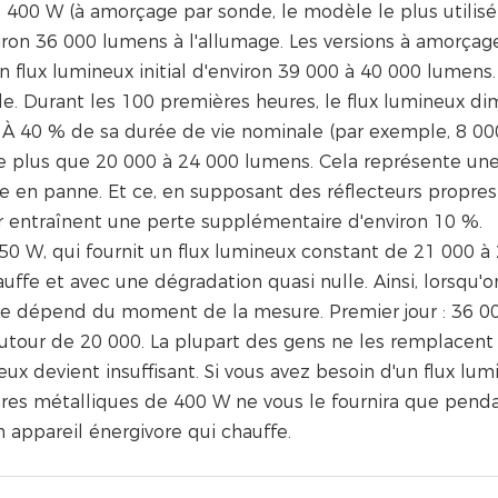
400 W (à amorçage par sonde, le modèle le plus utilis
ron 36 000 lumens à l'allumage. Les versions à amorçag
 flux lumineux initial d'environ 39 000 à 40 000 lumens.
le. Durant les 100 premières heures, le flux lumineux di
. À 40 % de sa durée de vie nominale (par exemple, 8 00
te plus que 20 000 à 24 000 lumens. Cela représente une
en panne. Et ce, en supposant des réflecteurs propres
ier entraînent une perte supplémentaire d'environ 10 %.
50 W, qui fournit un flux lumineux constant de 21 000 à
fe et avec une dégradation quasi nulle. Ainsi, lorsqu'o
 dépend du moment de la mesure. Premier jour : 36 000
 autour de 20 000. La plupart des gens ne les remplacent
neux devient insuffisant. Si vous avez besoin d'un flux lu
es métalliques de 400 W ne vous le fournira que penda
 appareil énergivore qui chauffe.