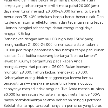
Pada 40% dari masa pakainya (misalnya, 8.000 jam dari
lampu yang seharusnya memiliki masa pakai 20.000 jam),
daya akan turun menjadi 20.000–24.000 lumen. Itu berarti
penurunan 35–40% sebelum lampu benar-benar rusak. Dan
itu dengan asumsi reflektor bersih dan tegangan yang tepat
—kondisi bengkel sebenarnya dapat mengurangi daya
hingga 10% lagi.
Bandingkan dengan lampu LED high bay 150W, yang
menghasilkan 21.000–24.000 lumen secara stabil selama
50.000 jam tanpa pemanasan dan hampir tanpa penurunan
kualitas. Jadi, ketika seseorang bertanya "berapa lumen?",
jawaban jujurnya bergantung pada kapan Anda
mengukurnya. Hari pertama: 36.000. Bulan keenam:
mungkin 28.000. Tahun kedua: mendekati 20.000.
Kebanyakan orang tidak menggantinya karena lampu
tersebut rusak—mereka menggantinya karena output
cahayanya menjadi tidak berguna. Jika Anda membutuhkan
30.000 lumen secara konsisten, lampu metal halide 400W
hanya memberikannya selama beberapa minggu pertama.
Setelah itu, lampu tersebut hanyalah pemanas yang boros