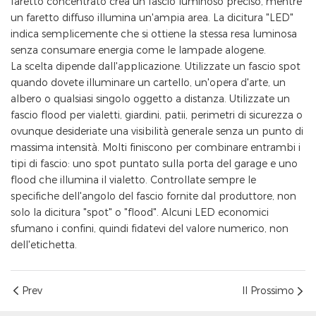
faretto concentrato crea un fascio luminoso preciso, mentre
un faretto diffuso illumina un'ampia area. La dicitura "LED"
indica semplicemente che si ottiene la stessa resa luminosa
senza consumare energia come le lampade alogene.
La scelta dipende dall'applicazione. Utilizzate un fascio spot
quando dovete illuminare un cartello, un'opera d'arte, un
albero o qualsiasi singolo oggetto a distanza. Utilizzate un
fascio flood per vialetti, giardini, patii, perimetri di sicurezza o
ovunque desideriate una visibilità generale senza un punto di
massima intensità. Molti finiscono per combinare entrambi i
tipi di fascio: uno spot puntato sulla porta del garage e uno
flood che illumina il vialetto. Controllate sempre le
specifiche dell'angolo del fascio fornite dal produttore, non
solo la dicitura "spot" o "flood". Alcuni LED economici
sfumano i confini, quindi fidatevi del valore numerico, non
dell'etichetta.
Prev
Il Prossimo