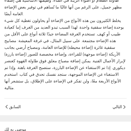
طاولة الطعام أو أضواء الزينة في الفناء؛ وظيفتها الأساسية هي إضفاء
مظهر جميل، على الرغم من أنها غالبًا ما تُساهم في توفير بعض الإضاءة
العامة أيضًا.
يخلط الكثيرون بين هذه الأنواع من الإضاءة أو يحاولون تغطية كل شيء
بوحدة إضاءة سقفية واحدة. لهذا السبب تبدو العديد من الغرف إما كعيادة
طبيب أو كهف. تستخدم الغرفة المضاءة جيدًا ثلاثة أنواع على الأقل من
هذه الإضاءة مجتمعة. على سبيل المثال، في غرفة المعيشة: مصابيح
سقفية غائرة (إضاءة محيطة) للإضاءة العامة، ومصباح أرضي بجانب
الأريكة (إضاءة موجهة) للقراءة، وإضاءة مخصصة للصور (إضاءة بارزة)
لإبراز الأعمال الفنية. يمكن إضافة مصباح معلق فوق طاولة القهوة كعنصر
ديكوري. إذا تم الاستغناء عن الإضاءة البارزة، ستصبح الغرفة باهتة. وإذا تم
الاستغناء عن الإضاءة الموجهة، ستجد نفسك تحدق في كتاب. استخدم
الأنواع الأربعة معًا، ولن تفكر في الإضاءة على الإطلاق، بل ستشعر أنها
مثالية.
التالي
السابق
موصى به لك